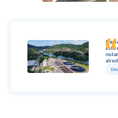
Gasta
esta 
notam
alred
Déc