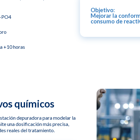
Objetivo:
Mejorar la conformi
 P-PO4
consumo de reacti
foro
 a +10 horas
vos químicos
 estación depuradora para modelar la
ite una dosificación más precisa,
des reales del tratamiento.