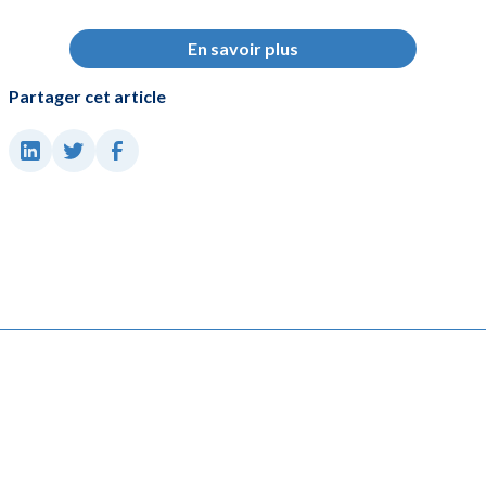
En savoir plus
Partager cet article
Prenez contact avec notre équipe
Découvrez l'efficacité de Purecontrol en action.
Discutons de votre projet pour élaborer une stratégie
personnalisée au service de votre performance
environnementale et économique.