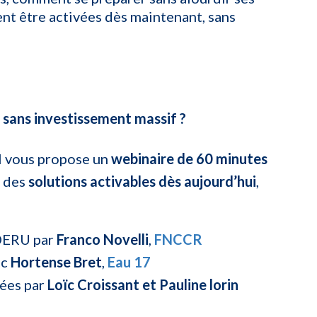
ent être activées dès maintenant, sans
 sans investissement massif ?
ol vous propose un
webinaire de 60 minutes
r des
solutions activables dès aujourd’hui
,
 DERU par
Franco Novelli
,
FNCCR
ec
Hortense Bret
,
Eau 17
tées par
Loïc Croissant et Pauline lorin